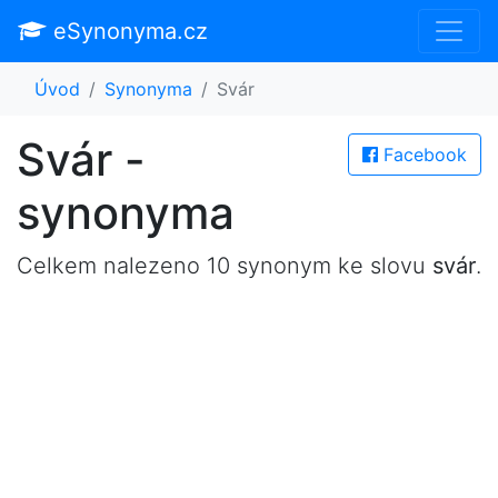
eSynonyma.cz
Úvod
Synonyma
Svár
Svár -
Facebook
synonyma
Celkem nalezeno 10 synonym ke slovu
svár
.