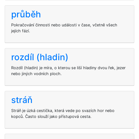
průběh
Pokračování činnosti nebo události v čase, včetně všech
jejích fází.
rozdíl (hladin)
Rozdíl (hladin) je míra, o kterou se liší hladiny dvou řek, jezer
nebo jiných vodních ploch.
stráň
Stráň je úzká cestička, která vede po svazích hor nebo
kopců. Často slouží jako přístupová cesta.