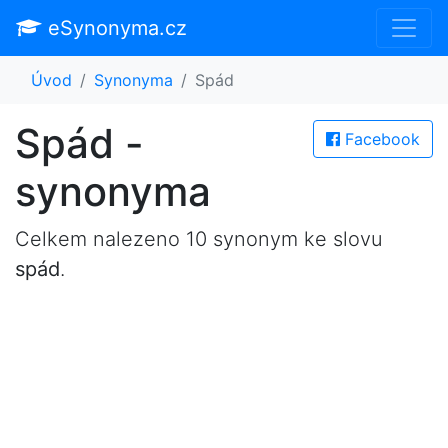
eSynonyma.cz
Úvod
Synonyma
Spád
Spád -
Facebook
synonyma
Celkem nalezeno 10 synonym ke slovu
spád
.