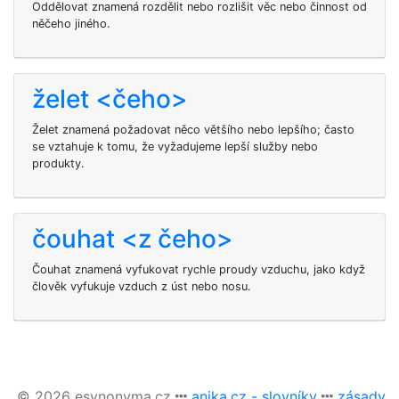
Oddělovat znamená rozdělit nebo rozlišit věc nebo činnost od
něčeho jiného.
želet <čeho>
Želet znamená požadovat něco většího nebo lepšího; často
se vztahuje k tomu, že vyžadujeme lepší služby nebo
produkty.
čouhat <z čeho>
Čouhat znamená vyfukovat rychle proudy vzduchu, jako když
člověk vyfukuje vzduch z úst nebo nosu.
© 2026 esynonyma.cz
anika.cz - slovníky
zásady