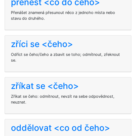
přenést <co do čeho>
Přenášet znamená přesunout něco z jednoho místa nebo
stavu do druhého.
zříci se <čeho>
Odříct se čeho/čeho a zbavit se toho; odmítnout, zřeknout
se.
zříkat se <čeho>
Zříkat se čeho: odmítnout, nevzít na sebe odpovědnost,
neuznat.
oddělovat <co od čeho>