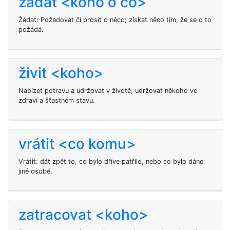
žádat <koho o co>
Žádat: Požadovat či prosit o něco; získat něco tím, že se o to
požádá.
živit <koho>
Nabízet potravu a udržovat v životě; udržovat někoho ve
zdraví a šťastném stavu.
vrátit <co komu>
Vrátit: dát zpět to, co bylo dříve patřilo, nebo co bylo dáno
jiné osobě.
zatracovat <koho>