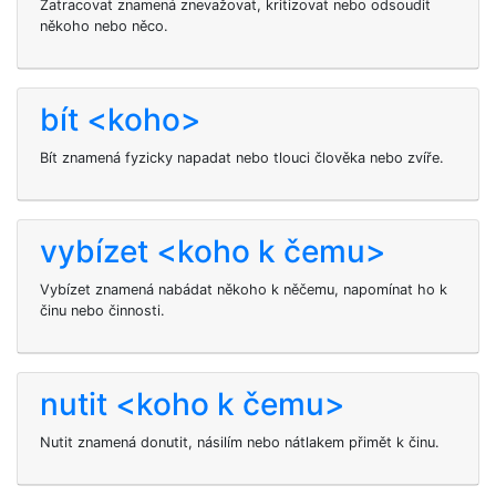
Zatracovat znamená znevažovat, kritizovat nebo odsoudit
někoho nebo něco.
bít <koho>
Bít
znamená fyzicky napadat nebo tlouci člověka nebo zvíře.
vybízet <koho k čemu>
Vybízet znamená nabádat někoho k něčemu, napomínat ho k
činu nebo činnosti.
nutit <koho k čemu>
Nutit znamená donutit, násilím nebo nátlakem přimět k činu.