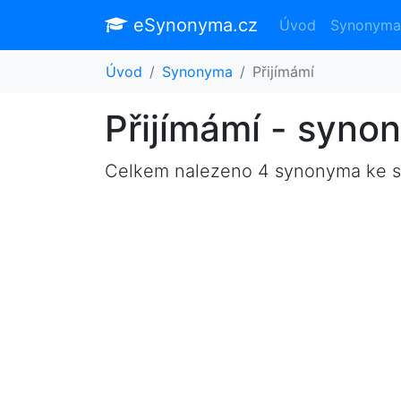
eSynonyma.cz
Úvod
Synonyma
Úvod
Synonyma
Přijímámí
Přijímámí - syno
Celkem nalezeno 4 synonyma ke 