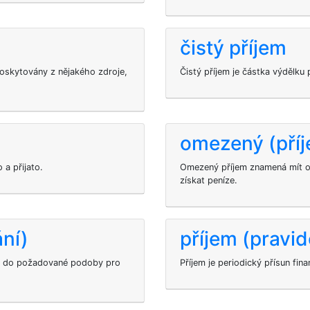
čistý příjem
poskytovány z nějakého zdroje,
Čistý příjem je částka výdělku
omezený (pří
 a přijato.
Omezený příjem znamená mít o
získat peníze.
ání)
příjem (pravid
xtu do požadované podoby pro
Příjem je periodický přísun fi