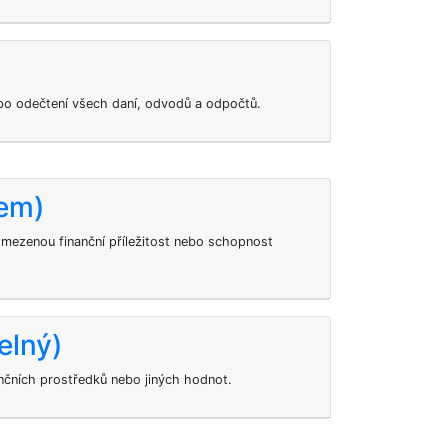
 po odečtení všech daní, odvodů a odpočtů.
jem)
mezenou finanční příležitost nebo schopnost
elný)
nančních prostředků nebo jiných hodnot.