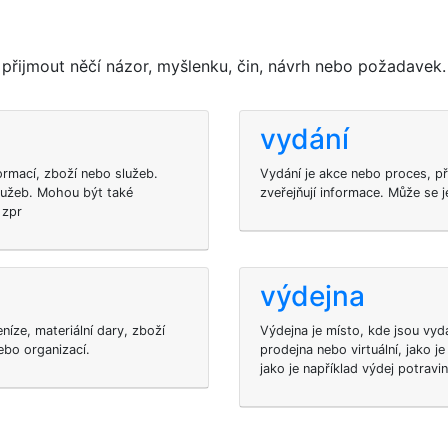
řijmout něčí názor, myšlenku, čin, návrh nebo požadavek.
vydání
ormací, zboží nebo služeb.
Vydání je akce nebo proces, p
služeb. Mohou být také
zveřejňují informace. Může se 
 zpr
výdejna
níze, materiální dary, zboží
Výdejna je místo, kde jsou vy
ebo organizací.
prodejna nebo virtuální, jako 
jako je například výdej potravi