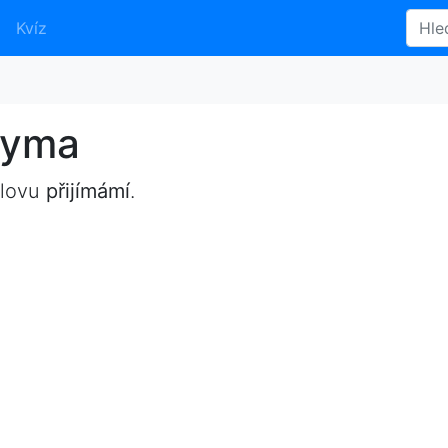
Kvíz
nyma
slovu
přijímámí
.