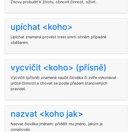
Znovu probudit k životu, obnovit činnost, oživit.
upíchat <koho>
Upíchat znamená provést trest smrti ohněm případně
oběšením.
vycvičit <koho> (přísně)
Vycvičit (přísně) znamená naučit člověka či zvíře vykonávat
určité činnosti a chovat se podle předem stanovených
pravidel.
nazvat <koho jak>
Nazvat člověka jménem: přidělit mu jméno, jakým je
označován.