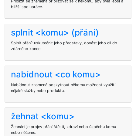
Přiblížit se
znamená přibližovat se k někomu, aby byla lepší a
bližší spolupráce.
splnit <komu> (přání)
Splnit
přání: uskutečnit jeho představy, dovést jeho cíl do
zdárného konce.
nabídnout <co komu>
Nabídnout
znamená poskytnout někomu možnost využití
nějaké služby nebo produktu.
žehnat <komu>
Žehnání je projev přání štěstí, zdraví nebo úspěchu komu
nebo něčemu.