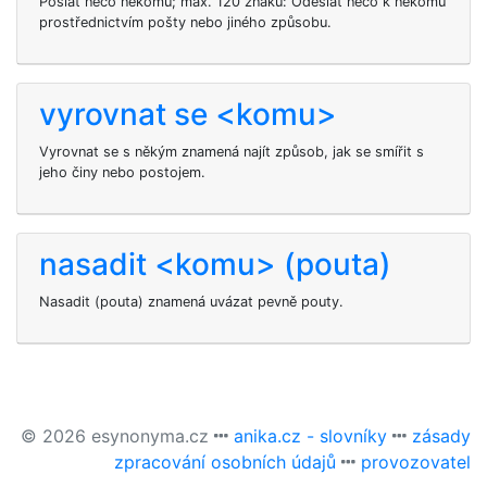
Poslat něco někomu; max. 120 znaků: Odeslat něco k někomu
prostřednictvím pošty nebo jiného způsobu.
vyrovnat se <komu>
Vyrovnat se s někým znamená najít způsob, jak se smířit s
jeho činy nebo postojem.
nasadit <komu> (pouta)
Nasadit
(pouta) znamená uvázat
pevně pouty.
© 2026 esynonyma.cz
anika.cz - slovníky
zásady
zpracování osobních údajů
provozovatel