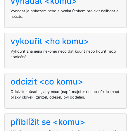
vynadat <komu>
Vynadat je příkazem nebo slovním útokem projevit nelibost a
neúctu.
vykouřit <ho komu>
Vykouřit znamená někomu něco dát kouřit nebo kouřit něco
společně.
odcizit <co komu>
Odcizit: způsobit, aby něco (např. majetek) nebo někdo (např.
blízký člověk) zmizel, odešel, byl oddělen.
přiblížit se <komu>