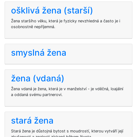
ošklivá žena (starší)
Žena staršího věku, která je fyzicky nevzhledná a často je i
osobnostně nepříjemná.
smyslná žena
žena (vdaná)
Žena vdaná je žena, která je v manželství - je vděčná, loajální
a oddaná svému partnerovi.
stará žena
Stará žena je důstojná bytost s moudrostí, kterou vytváří její
zkušenosti a znalosti získané během života.