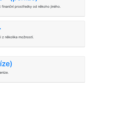
 finanční prostředky od někoho jiného.
>
si z několika možností.
íze)
eníze.