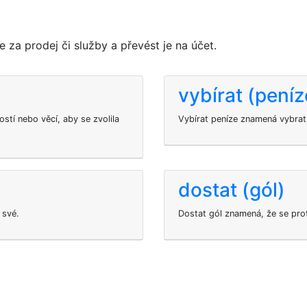
za prodej či služby a převést je na účet.
vybírat (peníz
stí nebo věcí, aby se zvolila
Vybírat peníze znamená vybrat 
dostat (gól)
 své.
Dostat gól znamená, že se proti