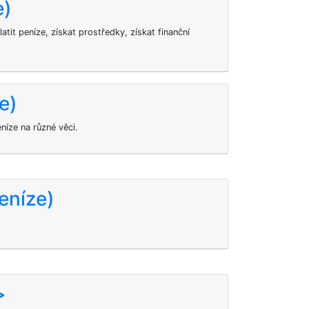
e)
atit peníze, získat prostředky, získat finanční
e)
níze na různé věci.
eníze)
>