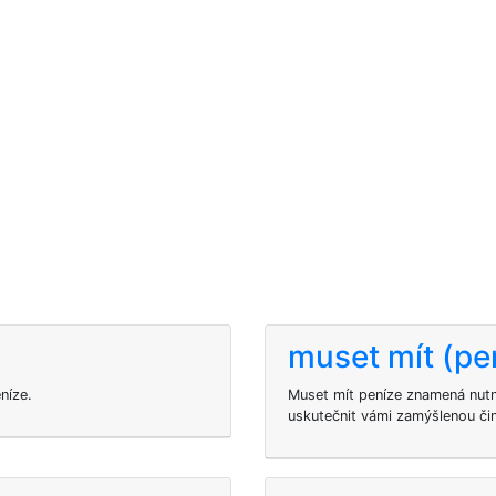
muset mít (pe
níze.
Muset mít peníze znamená nutn
uskutečnit vámi zamýšlenou či