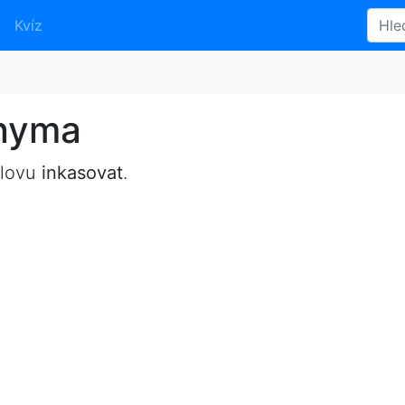
Kvíz
onyma
slovu
inkasovat
.