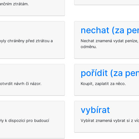
ančním ztrátám.
nechat (za pe
yly chráněny před ztrátou a
Nechat znamená vydat peníze,
odměnu.
pořídit (za pe
otvrdit návrh či názor.
Koupit, zaplatit za něco.
vybírat
ly k dispozici pro budoucí
Vybírat znamená vybrat si z ví