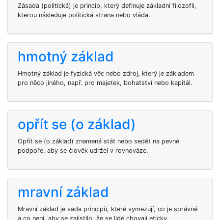
Zásada (politická) je princip, který definuje základní filozofii,
kterou následuje politická strana nebo vláda.
hmotný základ
Hmotný základ je fyzická věc nebo zdroj, který je základem
pro něco jiného, např. pro majetek, bohatství nebo kapitál.
opřít se (o základ)
Opřít se (o základ) znamená stát nebo sedět na pevné
podpoře, aby se člověk udržel v rovnováze.
mravní základ
Mravní základ je sada principů, které vymezují, co je správné
a co není, aby se zajistilo, že se lidé chovají eticky.