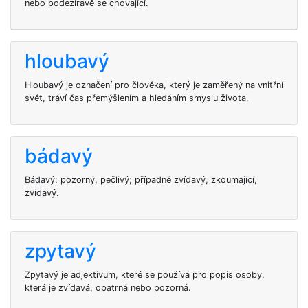
nebo podezíravě se chovající.
hloubavý
Hloubavý je označení pro člověka, který je zaměřený na vnitřní
svět, tráví čas přemýšlením a hledáním smyslu života.
bádavý
Bádavý: pozorný, pečlivý; případně zvídavý, zkoumající,
zvídavý.
zpytavý
Zpytavý je adjektivum, které se používá pro popis osoby,
která je zvídavá, opatrná nebo pozorná.