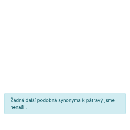
Žádná další podobná synonyma k pátravý jsme
nenašli.