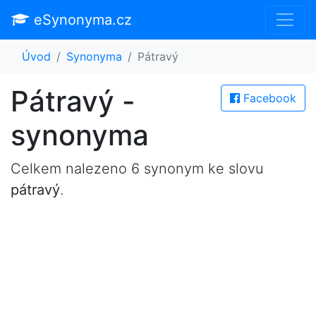
eSynonyma.cz
Úvod
Synonyma
Pátravý
Pátravý -
Facebook
synonyma
Celkem nalezeno 6 synonym ke slovu
pátravý
.