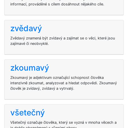
informací, prováděné s cílem dosáhnout nějakého cíle.
zvědavý
Zvědavý znamená být zvídavý a zajímat se o věci, které jsou
zajímavé či neobvyklé.
zkoumavý
Zkoumavý je adjektivum označující schopnost člověka
intenzivně zkoumat, analyzovat a hledat odpovědi. Zkoumavý
člověk je zvídavý, zvídavý a vytrvalý.
všetečný
Všetečný označuje člověka, který se vyzná v mnoha věcech a
je dobře obeznámený s různými obory.