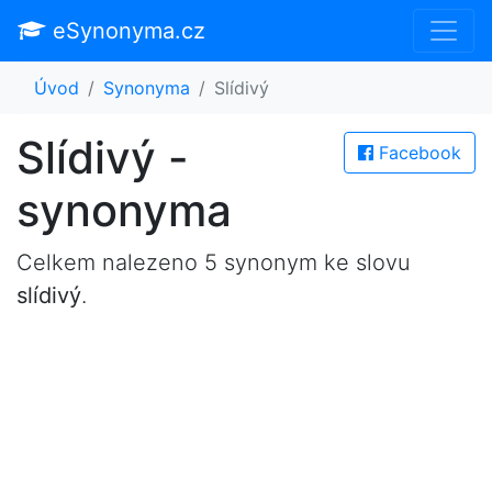
eSynonyma.cz
Úvod
Synonyma
Slídivý
Slídivý -
Facebook
synonyma
Celkem nalezeno 5 synonym ke slovu
slídivý
.