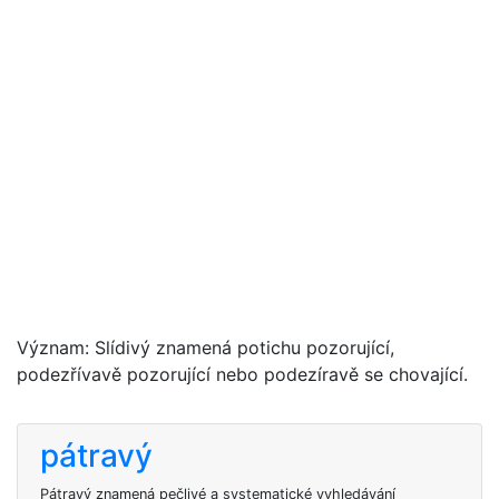
Význam: Slídivý znamená potichu pozorující,
podezřívavě pozorující nebo podezíravě se chovající.
pátravý
Pátravý znamená pečlivé a systematické vyhledávání