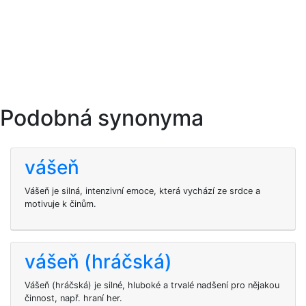
Podobná synonyma
vášeň
Vášeň je silná, intenzivní emoce, která vychází ze srdce a
motivuje k činům.
vášeň (hráčská)
Vášeň (hráčská) je silné, hluboké a trvalé nadšení pro nějakou
činnost, např. hraní her.