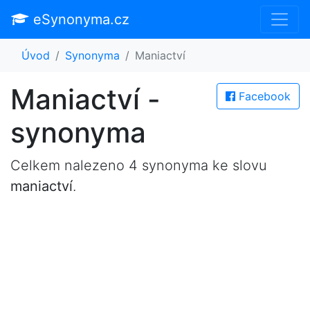
eSynonyma.cz
Úvod
Synonyma
Maniactví
Maniactví -
Facebook
synonyma
Celkem nalezeno 4 synonyma ke slovu
maniactví
.