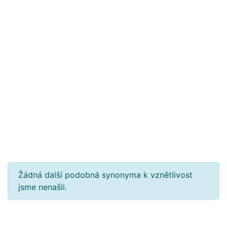
Žádná další podobná synonyma k vznětlivost
jsme nenašli.