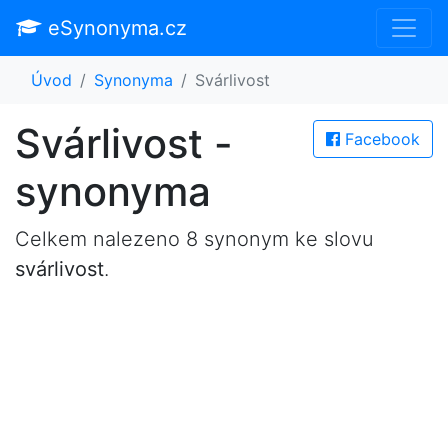
eSynonyma.cz
Úvod
Synonyma
Svárlivost
Svárlivost -
Facebook
synonyma
Celkem nalezeno 8 synonym ke slovu
svárlivost
.