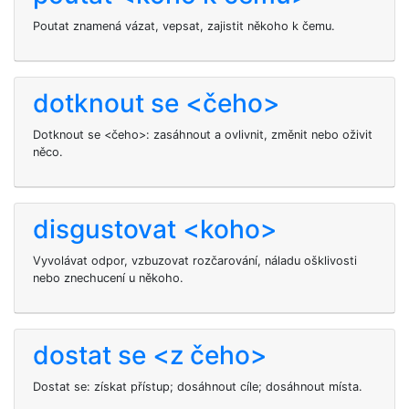
Poutat znamená vázat, vepsat, zajistit někoho k čemu.
dotknout se <čeho>
Dotknout se <čeho>: zasáhnout a ovlivnit, změnit nebo oživit
něco.
disgustovat <koho>
Vyvolávat odpor, vzbuzovat rozčarování, náladu ošklivosti
nebo znechucení u někoho.
dostat se <z čeho>
Dostat se: získat přístup; dosáhnout cíle; dosáhnout místa.