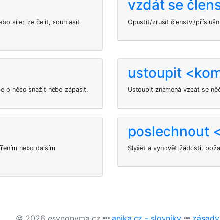
vzdát se člens
o síle; lze čelit, souhlasit
Opustit/zrušit členství/příslu
ustoupit <ko
se o něco snažit nebo zápasit.
Ustoupit
znamená vzdát se něč
poslechnout 
šířením nebo dalším
Slyšet a vyhovět žádosti, po
© 2026 esynonyma.cz
anika.cz - slovníky
zásady