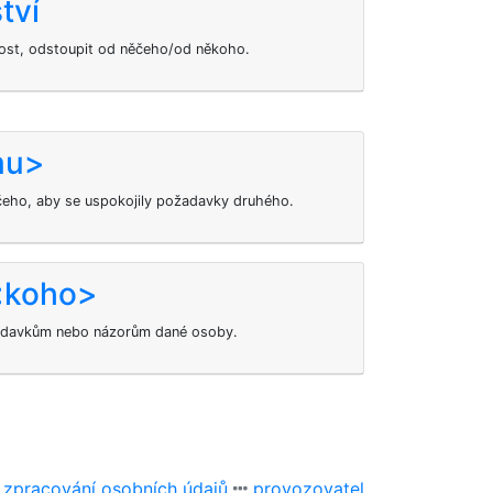
tví
šnost, odstoupit od něčeho/od někoho.
mu>
eho, aby se uspokojily požadavky druhého.
<koho>
žadavkům nebo názorům dané osoby.
 zpracování osobních údajů
provozovatel