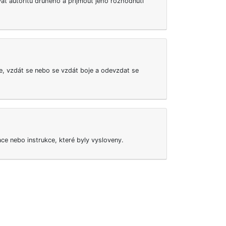
at autoritu druhého a přijmout jeho rozhodnutí
e, vzdát se nebo se vzdát boje a odevzdat se
ace nebo instrukce, které byly vysloveny.