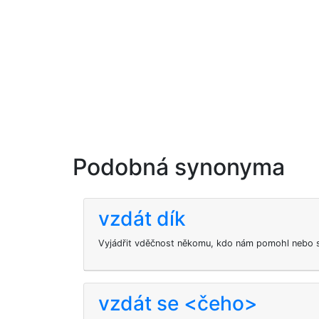
Podobná synonyma
vzdát dík
Vyjádřit vděčnost někomu, kdo nám pomohl nebo s
vzdát se <čeho>