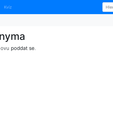
Kvíz
onyma
slovu
poddat se
.