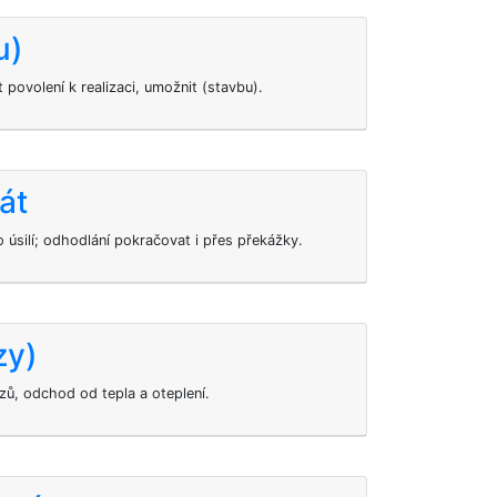
u)
t povolení k realizaci, umožnit (stavbu).
át
 úsilí; odhodlání pokračovat i přes překážky.
zy)
ů, odchod od tepla a oteplení.