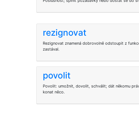
Poslušnost; splnit požadavky nebo dostat se do 
rezignovat
Rezignovat znamená dobrovolně odstoupit z funkce
zastával.
povolit
Povolit: umožnit, dovolit, schválit; dát někomu pr
konat něco.