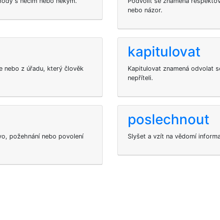
shody s něčím nebo někým.
Podvolit se znamená respektov
nebo názor.
kapitulovat
 nebo z úřadu, který člověk
Kapitulovat znamená odvolat s
nepříteli.
poslechnout
ávo, požehnání nebo povolení
Slyšet a vzít na vědomí inform