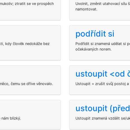
ukoliv; ztratit se ve prospěch
Uvolnit, změnit utahovací sílu
namontovat.
podřídit si
ti, kdy člověk nedokáže bez
Podřídit si znamená udělat si 
očekávaných norem.
ustoupit <od
něco, čemu se dříve věnovalo.
Ustoupit
= zrušit svůj postoj a
ustoupit (před
e nám blízký.
Ustoupit znamená vzdálit se/ukr