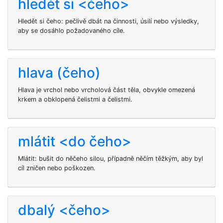
hledět si <čeho>
Hledět si čeho: pečlivě dbát na činnosti, úsilí nebo výsledky,
aby se dosáhlo požadovaného cíle.
hlava (čeho)
Hlava je vrchol nebo vrcholová část těla, obvykle omezená
krkem a obklopená čelistmi a čelistmi.
mlátit <do čeho>
Mlátit: bušit do něčeho silou, případně něčím těžkým, aby byl
cíl zničen nebo poškozen.
dbalý <čeho>