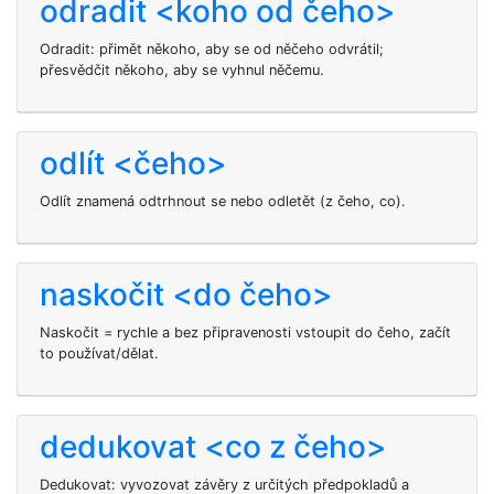
odradit <koho od čeho>
Odradit: přimět někoho, aby se od něčeho odvrátil;
přesvědčit někoho, aby se vyhnul něčemu.
odlít <čeho>
Odlít znamená odtrhnout se nebo odletět (z čeho, co).
naskočit <do čeho>
Naskočit = rychle a bez připravenosti vstoupit do čeho, začít
to používat/dělat.
dedukovat <co z čeho>
Dedukovat: vyvozovat závěry z určitých předpokladů a