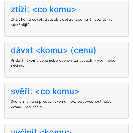
ztížit <co komu>
Ztížit komu cokoli: způsobit obtíže, zpomalit nebo učinit
náročnější.
dávat <komu> (cenu)
Přidělit někomu cenu nebo ocenění za úspěch, výkon nebo
zásluhy.
svěřit <co komu>
Svěřit znamená předat někomu moc, odpovědnost nebo
výsadu nad něčím.
vyčinit <komu>