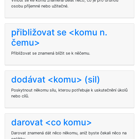
Vinout se ke komu znamená dělat něco, co je pro druhou
osobu příjemné nebo užitečné.
přibližovat se <komu n.
čemu>
Přibližovat se znamená blížit se k něčemu.
dodávat <komu> (sil)
Poskytnout někomu sílu, kterou potřebuje k uskutečnění úkolů
nebo cílů.
darovat <co komu>
Darovat znamená dát něco někomu, aniž byste čekali něco na
oplátku.