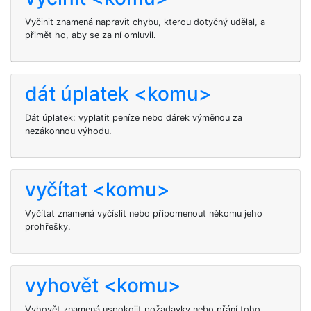
Vyčinit
znamená napravit chybu, kterou dotyčný udělal, a
přimět ho, aby se za ní omluvil.
dát úplatek <komu>
Dát úplatek: vyplatit peníze nebo dárek výměnou za
nezákonnou výhodu.
vyčítat <komu>
Vyčítat znamená vyčíslit nebo připomenout někomu jeho
prohřešky.
vyhovět <komu>
Vyhovět
znamená uspokojit požadavky nebo přání toho