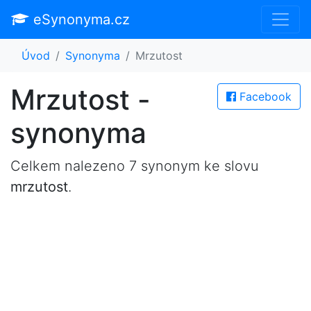
eSynonyma.cz
Úvod
Synonyma
Mrzutost
Mrzutost -
Facebook
synonyma
Celkem nalezeno 7 synonym ke slovu
mrzutost
.