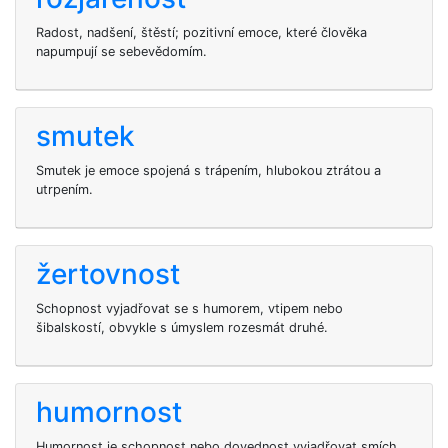
Radost, nadšení, štěstí; pozitivní emoce, které člověka
napumpují se sebevědomím.
smutek
Smutek je emoce spojená s trápením, hlubokou ztrátou a
utrpením.
žertovnost
Schopnost vyjadřovat se s humorem, vtipem nebo
šibalskostí, obvykle s úmyslem rozesmát druhé.
humornost
Humornost je schopnost nebo dovednost vyjadřovat smích