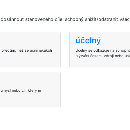
osáhnout stanoveného cíle; schopný snížit/odstranit všec
účelný
ředtím, než se učiní jakákoli
Účelný se odkazuje na schopn
plýtvání časem, zdroji nebo úsi
úmysl nebo cíl, který je