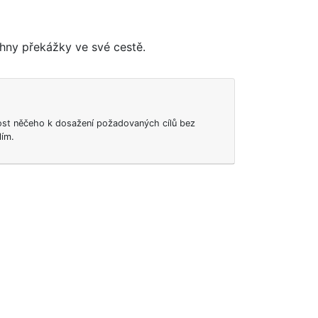
hny překážky ve své cestě.
ost něčeho k dosažení požadovaných cílů bez
lím.