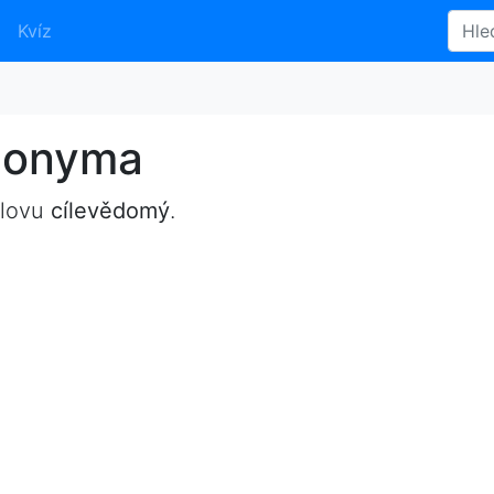
Kvíz
nonyma
slovu
cílevědomý
.