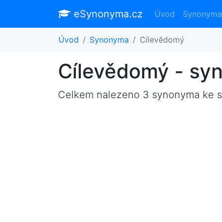
eSynonyma.cz
Úvod
Synonyma
Úvod
Synonyma
Cílevědomý
Cílevědomý - sy
Celkem nalezeno 3 synonyma ke 