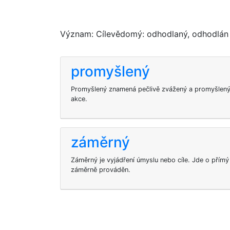
Význam: Cílevědomý: odhodlaný, odhodlán d
promyšlený
Promyšlený znamená pečlivě zvážený a promyšlený p
akce.
záměrný
Záměrný je vyjádření úmyslu nebo cíle. Jde o přímý 
záměrně prováděn.