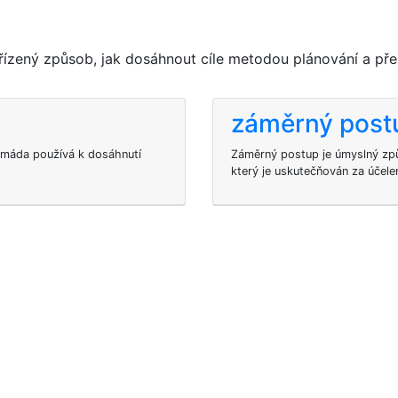
ízený způsob, jak dosáhnout cíle metodou plánování a pře
záměrný post
armáda používá k dosáhnutí
Záměrný postup je úmyslný způs
který je uskutečňován za účele