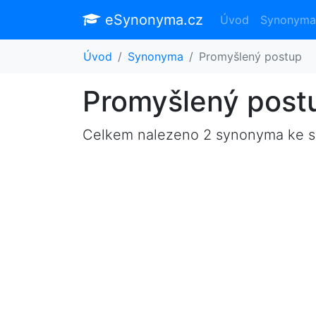
eSynonyma.cz
Úvod
Synonyma
Úvod
Synonyma
Promyšlený postup
Promyšlený post
Celkem nalezeno 2 synonyma ke 