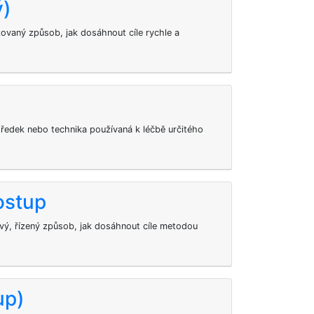
ý)
ovaný způsob, jak dosáhnout cíle rychle a
tředek nebo technika používaná k léčbě určitého
ostup
ý, řízený způsob, jak dosáhnout cíle metodou
up)