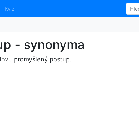
Kvíz
up - synonyma
slovu
promyšlený postup
.