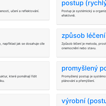
postup (rychl
nosti, učení a reflektování.
Postup je systémický a organiz
efektivně.
způsob léčení
 například jak se dosahuje cíle
Způsob léčení je metoda, pros
onemocnění nebo stavu.
promyšlený p
ktur, které pomáhají řídit
Promyšlený postup je systémov
iku.
plánování a přemýšlení.
výrobní (post