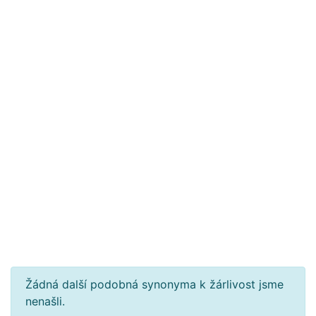
Žádná další podobná synonyma k žárlivost jsme
nenašli.