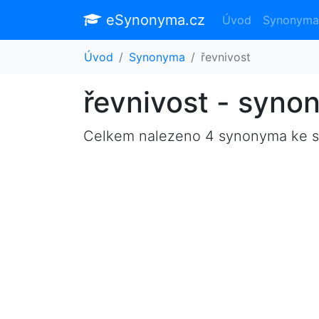
eSynonyma.cz
Úvod
Synonyma
Úvod
Synonyma
řevnivost
řevnivost - syno
Celkem nalezeno 4 synonyma ke 