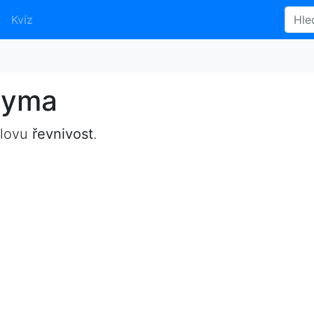
Kvíz
nyma
slovu
řevnivost
.