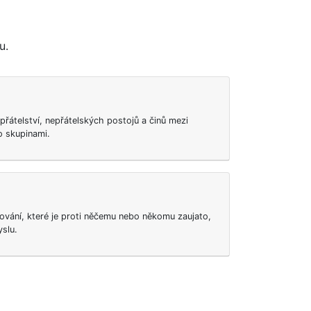
u.
přátelství, nepřátelských postojů a činů mezi
 skupinami.
ování, které je proti něčemu nebo někomu zaujato,
yslu.