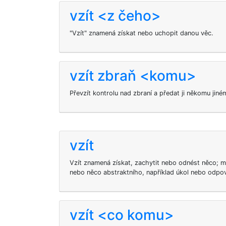
vzít <z čeho>
"Vzít" znamená získat nebo uchopit danou věc.
vzít zbraň <komu>
Převzít kontrolu nad zbraní a předat ji někomu jiné
vzít
Vzít znamená získat, zachytit nebo odnést něco; m
nebo něco abstraktního, například úkol nebo odpo
vzít <co komu>