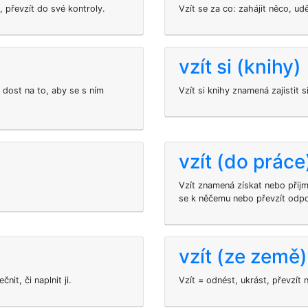
, převzít do své kontroly.
Vzít se za co: zahájit něco, u
vzít si (knihy)
 dost na to, aby se s ním
Vzít si knihy znamená zajistit s
vzít (do práce
Vzít znamená získat nebo přij
se k něčemu nebo převzít odp
vzít (ze země)
nit, či naplnit ji.
Vzít = odnést, ukrást, převzít 