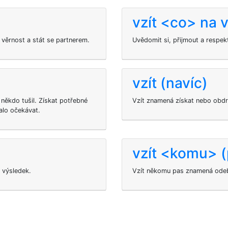
vzít <co> na 
 věrnost a stát se partnerem.
Uvědomit si, přijmout a respek
vzít (navíc)
někdo tušil. Získat potřebné
Vzít znamená získat nebo obdrž
alo očekávat.
vzít <komu> (
 výsledek.
Vzít někomu pas znamená odeb