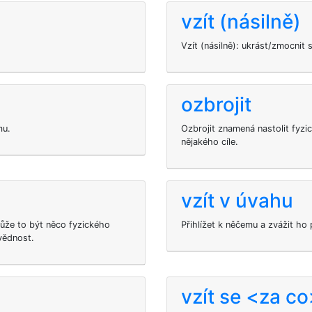
vzít (násilně)
Vzít (násilně): ukrást/zmocnit
ozbrojit
mu.
Ozbrojit znamená nastolit fyzi
nějakého cíle.
vzít v úvahu
ůže to být něco fyzického
Přihlížet k něčemu a zvážit ho
vědnost.
vzít se <za c