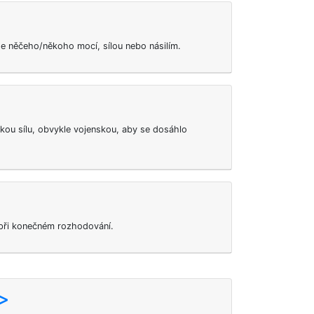
 se něčeho/někoho mocí, sílou nebo násilím.
ckou sílu, obvykle vojenskou, aby se dosáhlo
 při konečném rozhodování.
o>