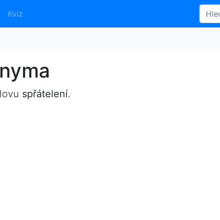
Kvíz
onyma
slovu
spřátelení
.