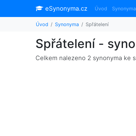
eSynonyma.cz
Úvod
Synonyma
Úvod
Synonyma
Spřátelení
Spřátelení - syn
Celkem nalezeno 2 synonyma ke 