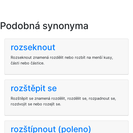
Podobná synonyma
rozseknout
Rozseknout znamená rozdělit nebo rozbít na menší kusy,
části nebo částice.
rozštěpit se
Rozštěpit se znamená rozdělit, rozdělit se, rozpadnout se,
rozdvojit se nebo rozejít se.
rozštípnout (poleno)