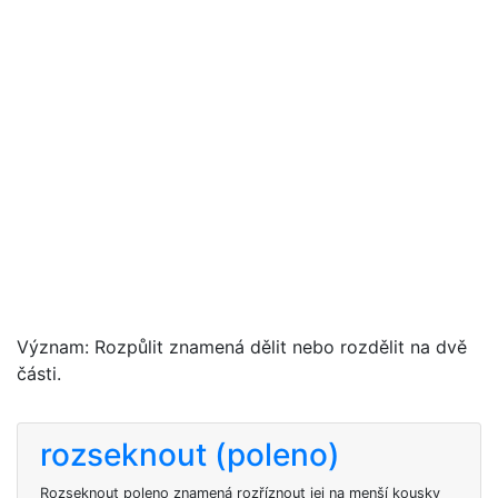
Význam: Rozpůlit znamená dělit nebo rozdělit na dvě
části.
rozseknout (poleno)
Rozseknout poleno znamená rozříznout jej na menší kousky