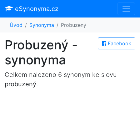
eSynonyma.cz
Úvod
Synonyma
Probuzený
Probuzený -
Facebook
synonyma
Celkem nalezeno 6 synonym ke slovu
probuzený
.