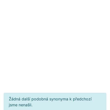
Žádná další podobná synonyma k předchozí
jsme nenašli.