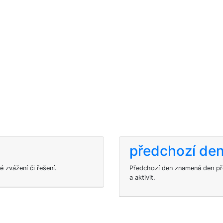
předchozí de
é zvážení či řešení.
Předchozí den znamená den př
a aktivit.