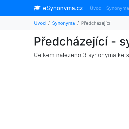
eSynonyma.cz
Úvod
Synonyma
Úvod
Synonyma
Předcházející
Předcházející - 
Celkem nalezeno 3 synonyma ke 