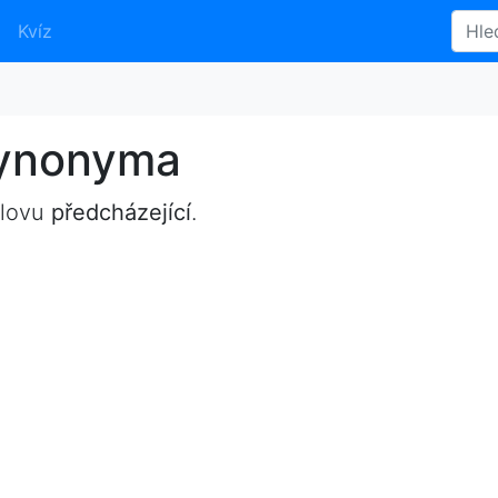
Kvíz
synonyma
slovu
předcházející
.