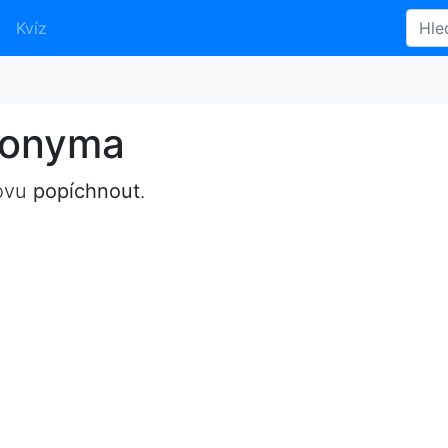
Kvíz
nonyma
lovu
popíchnout
.