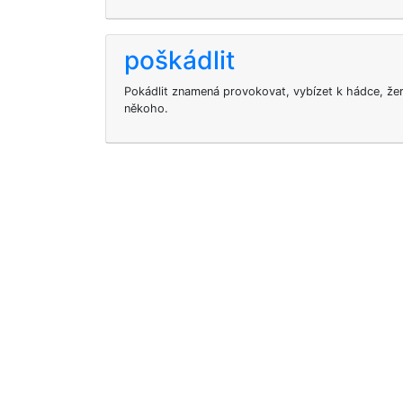
poškádlit
Pokádlit znamená provokovat, vybízet k hádce, že
někoho.