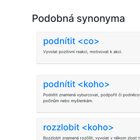
Podobná synonyma
podnítit <co>
Vyvolat pozitivní reakci, motivovat k akci.
podnítit <koho>
Podnítit znamená vyburcovat, podpořit či podněcova
počinům nebo myšlenkám.
rozzlobit <koho>
Rozzlobit znamená rozčílit; vyvolat v někom zlost 