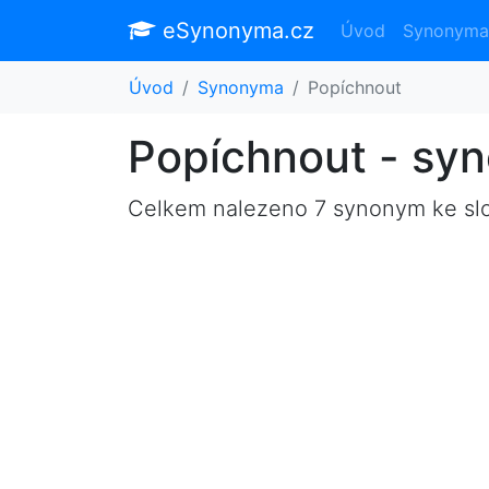
eSynonyma.cz
Úvod
Synonyma
Úvod
Synonyma
Popíchnout
Popíchnout - sy
Celkem nalezeno 7 synonym ke s