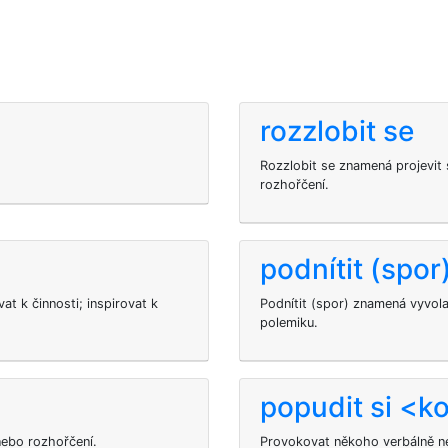
rozzlobit se
Rozzlobit se znamená projevit 
rozhořčení.
podnítit (spor
t k činnosti; inspirovat k
Podnítit (spor) znamená vyvolat
polemiku.
popudit si <k
nebo rozhořčení.
Provokovat někoho verbálně ne