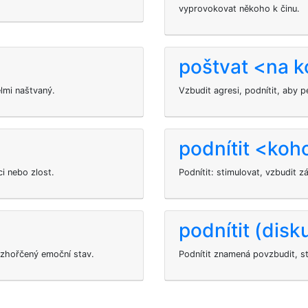
vyprovokovat někoho k činu.
poštvat <na k
elmi naštvaný.
Vzbudit agresi, podnítit, aby 
podnítit <koh
ci nebo zlost.
Podnítit: stimulovat, vzbudit z
podnítit (disk
ozhořčený emoční stav.
Podnítit znamená povzbudit, st