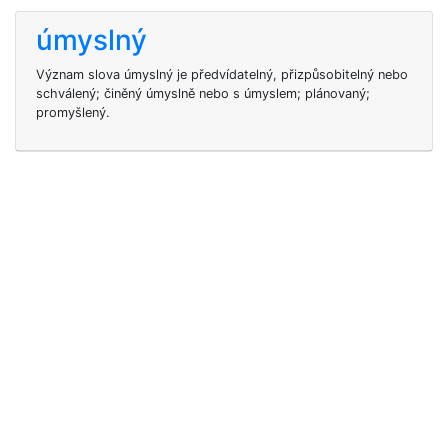
úmyslný
Význam slova úmyslný je předvídatelný, přizpůsobitelný nebo
schválený; činěný úmyslně nebo s úmyslem; plánovaný;
promyšlený.