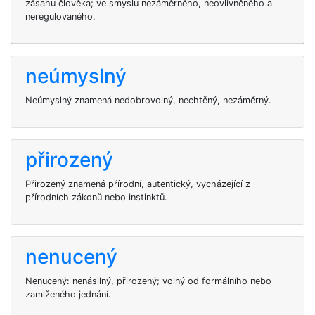
zásahu člověka; ve smyslu nezáměrného, neovlivněného a
neregulovaného.
neúmyslný
Neúmyslný znamená nedobrovolný, nechtěný, nezáměrný.
přirozený
Přirozený znamená přírodní, autentický, vycházející z
přírodních zákonů nebo instinktů.
nenucený
Nenucený: nenásilný, přirozený; volný od formálního nebo
zamlženého jednání.