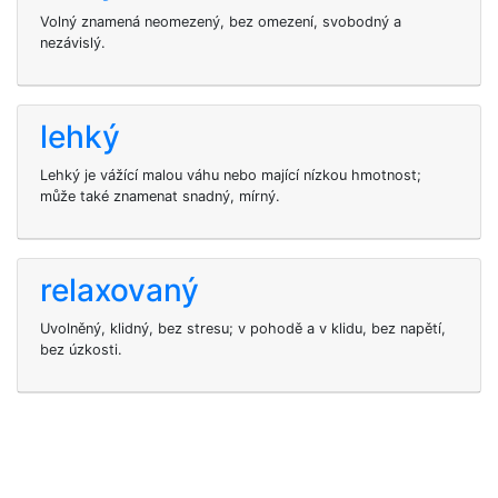
Volný znamená neomezený, bez omezení, svobodný a
nezávislý.
lehký
Lehký je vážící malou váhu nebo mající nízkou hmotnost;
může také znamenat snadný, mírný.
relaxovaný
Uvolněný, klidný, bez stresu; v pohodě a v klidu, bez napětí,
bez úzkosti.