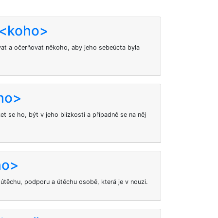
 <koho>
t a očerňovat někoho, aby jeho sebeúcta byla
oho>
 se ho, být v jeho blízkosti a případně se na něj
ho>
těchu, podporu a útěchu osobě, která je v nouzi.