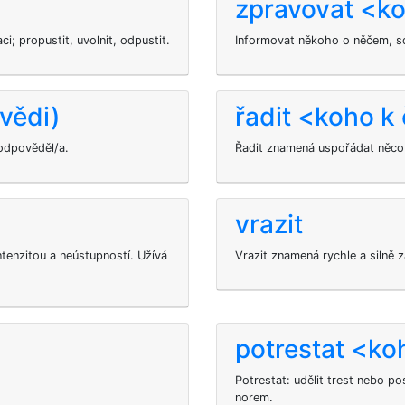
zpravovat <k
ci; propustit, uvolnit, odpustit.
Informovat někoho o něčem, sd
vědi)
řadit <koho 
odpověděl/a.
Řadit znamená uspořádat něco 
vrazit
tenzitou a neústupností. Užívá
Vrazit znamená rychle a silně
potrestat <k
Potrestat: udělit trest nebo po
norem.