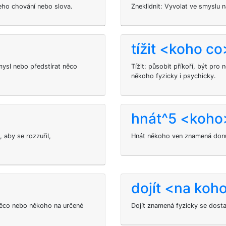
eho chování nebo slova.
Zneklidnit: Vyvolat ve smyslu 
tížit <koho co
úmysl nebo předstírat něco
Tížit: působit příkoří, být pro
někoho fyzicky i psychicky.
hnát^5 <koho
aby se rozzuřil,
Hnát někoho ven znamená donuti
dojít <na koh
něco nebo někoho na určené
Dojít
znamená fyzicky se dosta