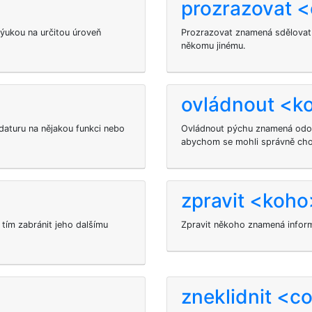
prozrazovat 
ýukou na určitou úroveň
Prozrazovat znamená sdělovat
někomu jinému.
ovládnout <k
daturu na nějakou funkci nebo
Ovládnout pýchu znamená odol
abychom se mohli správně cho
zpravit <koho
 tím zabránit jeho dalšímu
Zpravit někoho znamená infor
zneklidnit <c