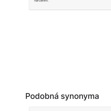
nařčením.
Podobná synonyma