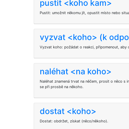
pustit <koho kam>
Pustit: umožnit někomu jít, opustit místo nebo situa
vyzvat <koho> (k odpo
Vyzvat koho: požádat o reakci, připomenout, aby 
naléhat <na koho>
Naléhat znamená trvat na něčem, prosit o něco s in
se při prosbě na někoho.
dostat <koho>
Dostat: obdržet, získat (něco/někoho).