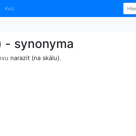
Kvíz
u) - synonyma
lovu
narazit (na skálu)
.