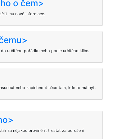
oho o čem>
ělit mu nové informace.
k čemu>
do určitého pořádku nebo podle určitého klíče.
 zasunout nebo zapíchnout něco tam, kde to má být.
oho>
stih za nějakou provinění; trestat
za porušení