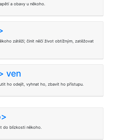
napětí a obavy u někoho.
>
 někoho zátěží; činit něčí život obtížným, zatěžovat
> ven
t ho odejít, vyhnat ho, zbavit ho přístupu.
o>
t do blízkosti někoho.