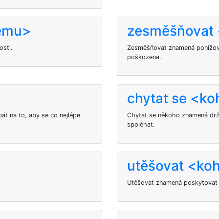
čemu>
zesměšňovat
osti.
Zesměšňovat znamená ponižova
poškozena.
chytat se <k
t na to, aby se co nejlépe
Chytat se někoho znamená držet
spoléhat.
utěšovat <ko
Utěšovat
znamená poskytovat ú