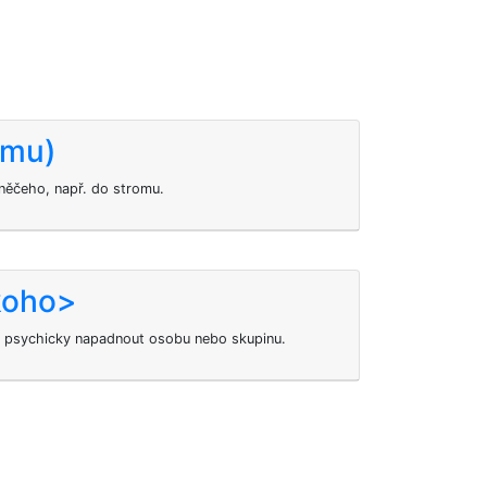
omu)
něčeho, např. do stromu.
koho>
 psychicky napadnout osobu nebo skupinu.