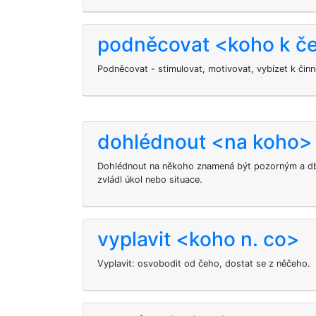
podněcovat <koho k 
Podněcovat - stimulovat, motivovat, vybízet k činn
dohlédnout <na koho>
Dohlédnout na někoho znamená být pozorným a dbá
zvládl úkol nebo situace.
vyplavit <koho n. co>
Vyplavit: osvobodit od čeho, dostat se z něčeho.