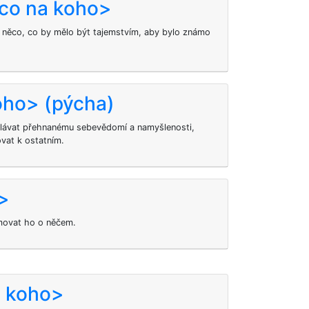
<co na koho>
 něco, co by mělo být tajemstvím, aby bylo známo
oho> (pýcha)
ávat přehnanému sebevědomí a namyšlenosti,
vat k ostatním.
>
movat ho o něčem.
o koho>