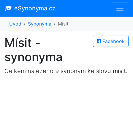
eSynonyma.cz
Úvod
Synonyma
Mísit
Mísit -
Facebook
synonyma
Celkem nalezeno 9 synonym ke slovu
mísit
.