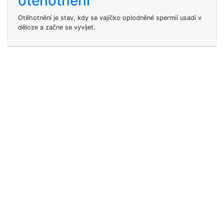
otěhotnění
Otěhotnění je stav, kdy se vajíčko oplodněné spermií usadí v
děloze a začne se vyvíjet.