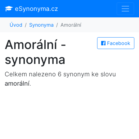
eSynonyma.cz
Úvod
Synonyma
Amorální
Amorální -
Facebook
synonyma
Celkem nalezeno 6 synonym ke slovu
amorální
.