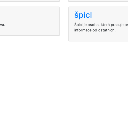
špicl
iva.
Špicl je osoba, která pracuje p
informace od ostatních.