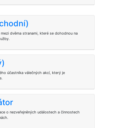
chodní)
 mezi dvěma stranami, které se dohodnou na
lužby.
ý)
ého účastníka válečných akcí, který je
e.
átor
ace o nezveřejněných událostech a činnostech
nách.