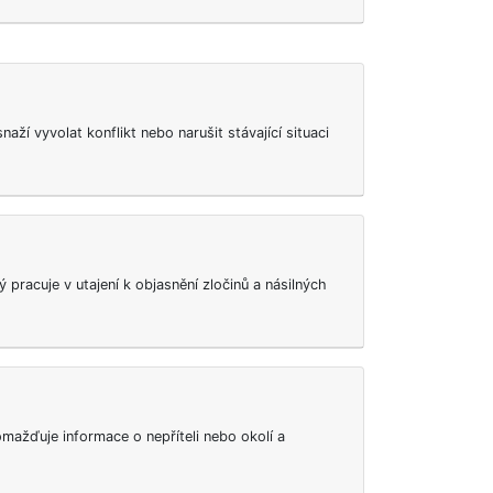
aží vyvolat konflikt nebo narušit stávající situaci
erý pracuje v utajení k objasnění zločinů a násilných
omažďuje informace o nepříteli nebo okolí a