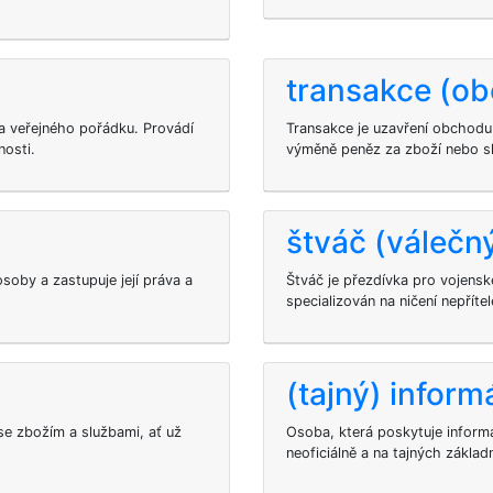
transakce (ob
a veřejného pořádku. Provádí
Transakce je uzavření obchodu
nosti.
výměně peněz za zboží nebo s
štváč (válečn
soby a zastupuje její práva a
Štváč je přezdívka pro vojensk
specializován na ničení nepřítel
(tajný) inform
se zbožím a službami, ať už
Osoba, která poskytuje inform
neoficiálně a na tajných základ