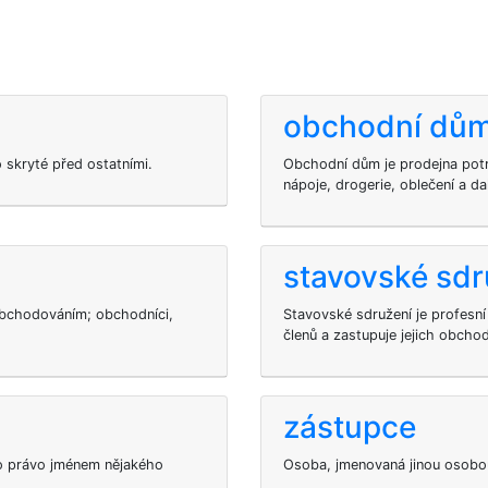
obchodní dům
 skryté před ostatními.
Obchodní dům je prodejna potra
nápoje, drogerie, oblečení a dal
stavovské sdr
bchodováním; obchodníci,
Stavovské sdružení je profesní 
členů a zastupuje jejich obcho
zástupce
o právo jménem nějakého
Osoba, jmenovaná jinou osobou