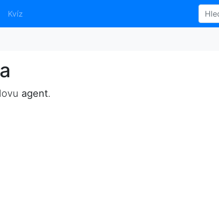
Kvíz
a
slovu
agent
.