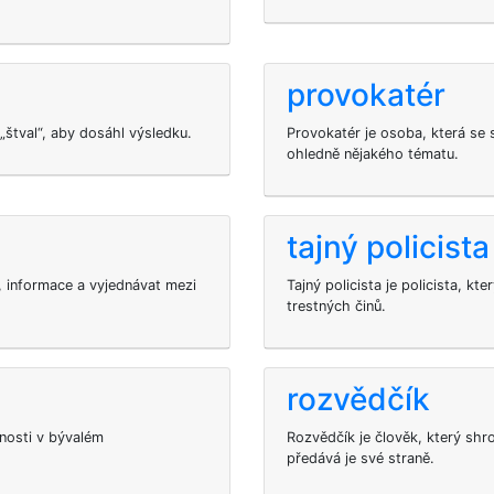
provokatér
„štval“, aby dosáhl výsledku.
Provokatér je osoba, která se sn
ohledně nějakého tématu.
tajný policista
, informace a vyjednávat mezi
Tajný policista je policista, kt
trestných činů.
rozvědčík
nosti v bývalém
Rozvědčík je člověk, který shr
předává je své straně.