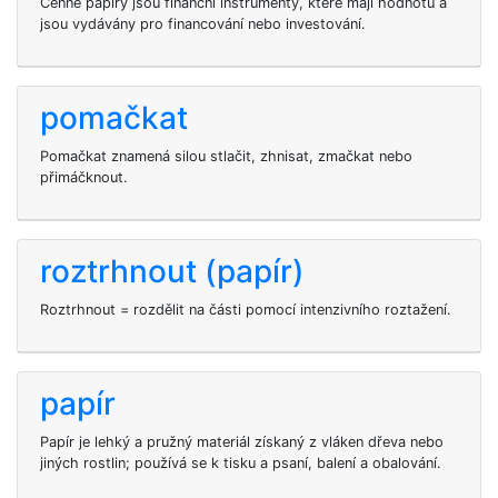
Cenné papíry jsou finanční instrumenty, které mají hodnotu a
jsou vydávány pro financování nebo investování.
pomačkat
Pomačkat znamená silou stlačit, zhnisat, zmačkat nebo
přimáčknout.
roztrhnout (papír)
Roztrhnout = rozdělit na části pomocí intenzivního roztažení.
papír
Papír je lehký a pružný materiál získaný z vláken dřeva nebo
jiných rostlin; používá se k tisku a psaní, balení a obalování.