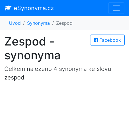
eSynonyma.cz
Úvod
Synonyma
Zespod
Zespod -
Facebook
synonyma
Celkem nalezeno 4 synonyma ke slovu
zespod
.