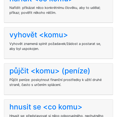
Nařídit: přikázat něco konkrétnímu člověku, aby to udělal;
příkaz; pověřit někoho něčím.
vyhovět <komu>
Vyhovět
znamená splnit požadavek/žádost
a postarat se,
aby byl uspokojen.
půjčit <komu> (peníze)
Půjčit peníze: poskytnout finanční prostředky k užití druhé
straně, často s určením splácení.
hnusit se <co komu>
Hnusit se: představovat si něco odporuplného, nechutného