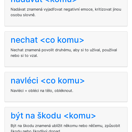
Nadávat
znamená vyjadřovat negativní emoce, kritizovat jinou
osobu slovně.
nechat <co komu>
Nechat
znamená povolit druhému, aby si to užíval, používal
nebo si to vzal.
navléci <co komu>
Navléci = obléci na tělo, obléknout.
být na škodu <komu>
Být na škodu znamená ublížit někomu nebo něčemu, způsobit
škodu nebo škodlivý dopad.