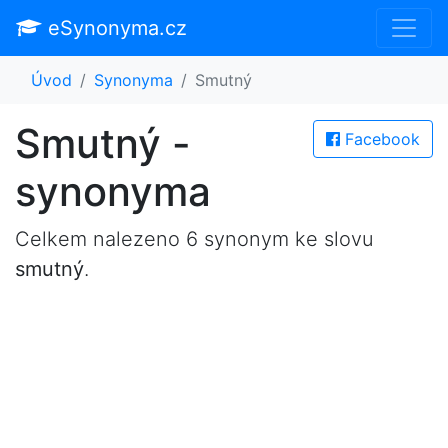
eSynonyma.cz
Úvod
Synonyma
Smutný
Smutný -
Facebook
synonyma
Celkem nalezeno 6 synonym ke slovu
smutný
.