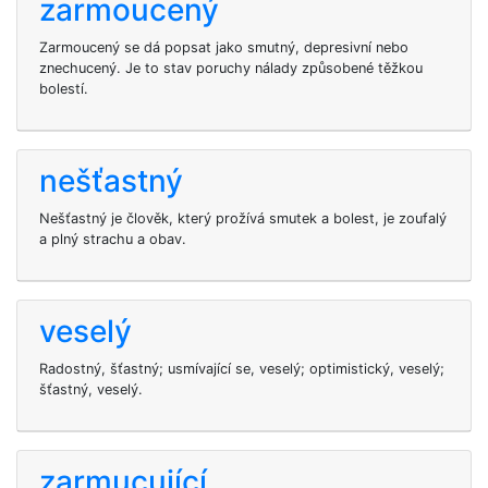
zarmoucený
Zarmoucený se dá popsat jako smutný, depresivní nebo
znechucený. Je to stav poruchy nálady způsobené těžkou
bolestí.
nešťastný
Nešťastný je člověk, který prožívá smutek a bolest, je zoufalý
a plný strachu a obav.
veselý
Radostný, šťastný; usmívající se, veselý; optimistický, veselý;
šťastný, veselý.
zarmucující