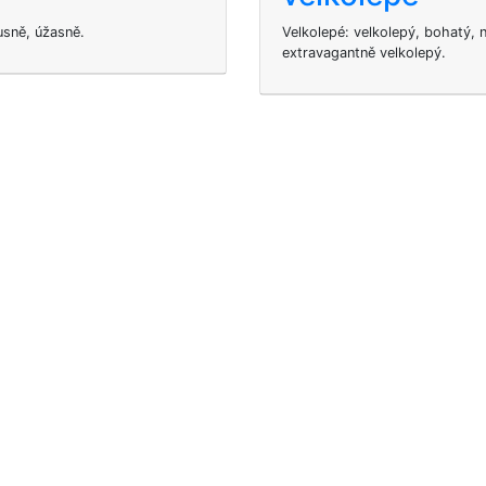
usně, úžasně.
Velkolepé: velkolepý, bohatý,
extravagantně velkolepý.