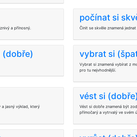
počínat si skv
nivý a přínosný.
Činit se skvěle znamená jedna
 (dobře)
vybrat si (špa
Vybrat si znamená vybírat z mo
pro tu nejvhodnější.
vést si (dobře
a jasný výklad, který
Vést si dobře znamená být zod
přímočarý a vytrvalý ve svém ús