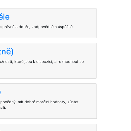
ěle
t správně a dobře, zodpovědně a úspěšně.
tně)
žností, které jsou k dispozici, a rozhodnout se
)
povědný, mít dobré morální hodnoty, zůstat
ilí.