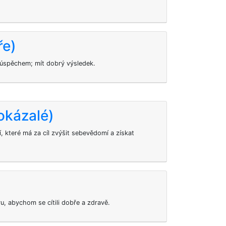
ře)
t úspěchem; mít dobrý výsledek.
okázalé)
, které má za cíl zvýšit sebevědomí a získat
u, abychom se cítili dobře a zdravě.