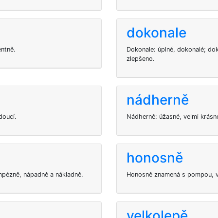
dokonale
entně.
Dokonale: úplné, dokonalé; dok
zlepšeno.
nádherně
doucí.
Nádherně: úžasné, velmi krásné
honosně
mpézně, nápadně a nákladně.
Honosně znamená s pompou, ve
velkolepě