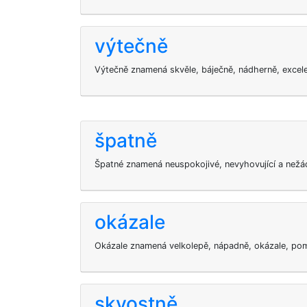
výtečně
Výtečně znamená skvěle, báječně, nádherně, excel
špatně
Špatné znamená neuspokojivé, nevyhovující a nežá
okázale
Okázale znamená velkolepě, nápadně, okázale, po
skvostně