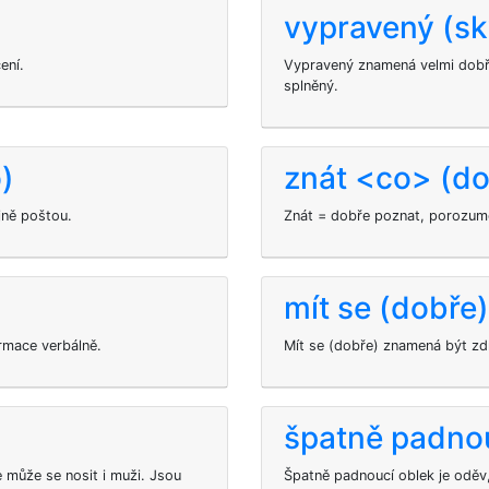
vypravený (sk
ení.
Vypravený znamená velmi dobř
splněný.
)
znát <co> (do
jně poštou.
Znát = dobře poznat, porozum
mít se (dobře)
rmace verbálně.
Mít se (dobře) znamená být zd
špatně padnou
e může se nosit i muži. Jsou
Špatně padnoucí oblek je oděv