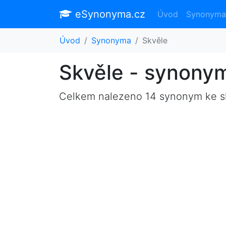
eSynonyma.cz
Úvod
Synonyma
Úvod
Synonyma
Skvěle
Skvěle - synony
Celkem nalezeno 14 synonym ke 