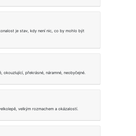
onalost je stav, kdy není nic, co by mohlo být
, okouzlující, překrásné, náramné, neobyčejné.
lkolepě, velkým rozmachem a okázalostí.