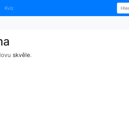
Kvíz
ma
slovu
skvěle
.