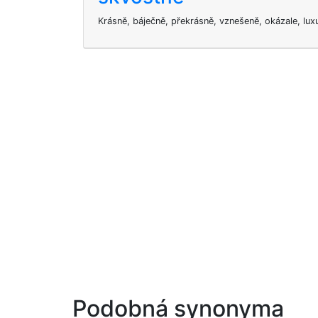
Krásně, báječně, překrásně, vznešeně, okázale, lux
Podobná synonyma