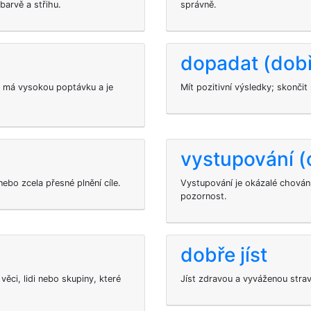
barvě a střihu.
správně.
dopadat (dob
rý má vysokou poptávku a je
Mít pozitivní výsledky; skonči
vystupování (
bo zcela přesné plnění cíle.
Vystupování je okázalé chování
pozornost.
dobře jíst
ěci, lidi nebo skupiny, které
Jíst zdravou a vyváženou strav