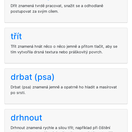
Dřít znamená tvrdě pracovat, snažit se a odhodlaně
postupovat za svým cílem.
třít
Třít znamená hnát něco o něco jemně a přitom tlačit, aby se
tím vytvořila drsná textura nebo práškovitý povrch.
drbat (psa)
Drbat (psa) znamená jemně a opatrně ho hladit a masírovat
po srsti.
drhnout
Drhnout znamená rychle a silou třít; například při čištění