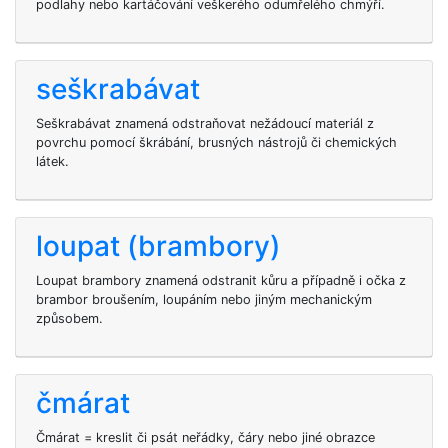
podlahy nebo kartáčování veškerého odumřelého chmýří.
seškrabávat
Seškrabávat znamená odstraňovat nežádoucí materiál z
povrchu pomocí škrábání, brusných nástrojů či chemických
látek.
loupat (brambory)
Loupat brambory znamená odstranit kůru a případně i očka z
brambor broušením, loupáním nebo jiným mechanickým
způsobem.
čmárat
Čmárat = kreslit či psát neřádky, čáry nebo jiné obrazce