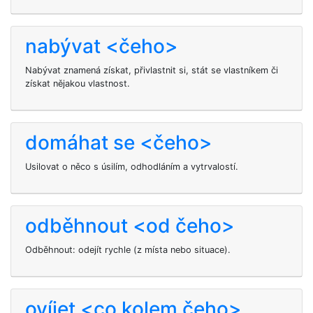
nabývat <čeho>
Nabývat znamená získat, přivlastnit si, stát se vlastníkem či
získat nějakou vlastnost.
domáhat se <čeho>
Usilovat o něco s úsilím, odhodláním a vytrvalostí.
odběhnout <od čeho>
Odběhnout: odejít rychle (z místa nebo situace).
ovíjet <co kolem čeho>