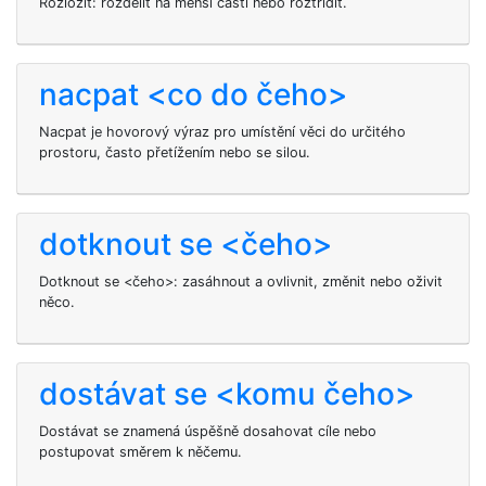
Rozložit: rozdělit na menší části nebo roztřídit.
nacpat <co do čeho>
Nacpat je hovorový výraz pro umístění věci do určitého
prostoru, často přetížením nebo se silou.
dotknout se <čeho>
Dotknout se <čeho>: zasáhnout a ovlivnit, změnit nebo oživit
něco.
dostávat se <komu čeho>
Dostávat se
znamená úspěšně dosahovat cíle nebo
postupovat směrem k něčemu.