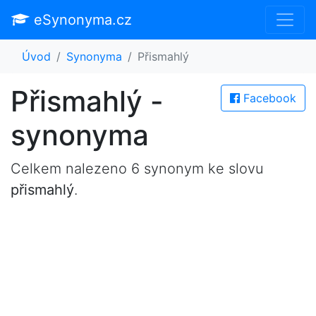
eSynonyma.cz
Úvod
Synonyma
Přismahlý
Přismahlý -
Facebook
synonyma
Celkem nalezeno 6 synonym ke slovu
přismahlý
.