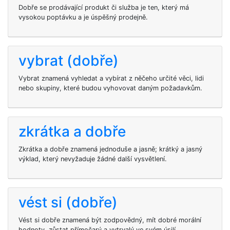
Dobře se prodávající produkt či služba je ten, který má
vysokou poptávku a je úspěšný prodejně.
vybrat (dobře)
Vybrat znamená vyhledat a vybírat z něčeho určité věci, lidi
nebo skupiny, které budou vyhovovat daným požadavkům.
zkrátka a dobře
Zkrátka a dobře znamená jednoduše a jasně; krátký a jasný
výklad, který nevyžaduje žádné další vysvětlení.
vést si (dobře)
Vést si dobře znamená být zodpovědný, mít dobré morální
hodnoty, zůstat přímočarý a vytrvalý ve svém úsilí.