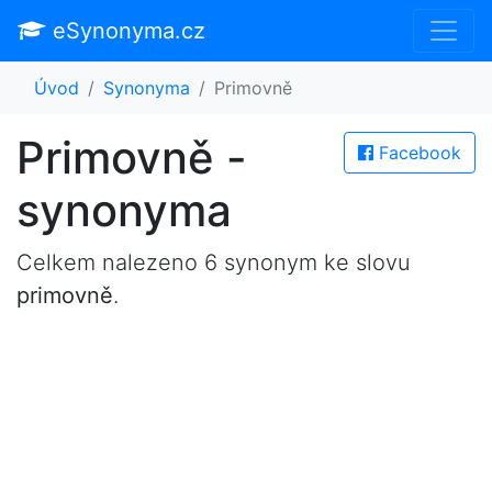
eSynonyma.cz
Úvod
Synonyma
Primovně
Primovně -
Facebook
synonyma
Celkem nalezeno 6 synonym ke slovu
primovně
.